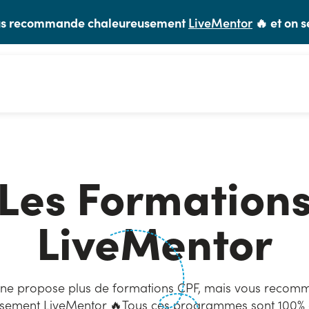
vous recommande chaleureusement
LiveMentor
🔥 et on s
Les Formation
LiveMentor
 ne propose plus de formations CPF, mais vous reco
sement LiveMentor 🔥Tous ces programmes sont 100% e