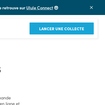
e retrouve sur
Ulule Connect
😎
LANCER UNE COLLECTE
s
mmande
n ligne et