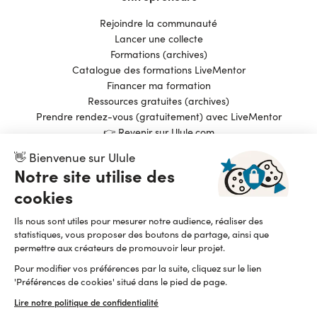
Rejoindre la communauté
Lancer une collecte
Formations (archives)
Catalogue des formations LiveMentor
Financer ma formation
Ressources gratuites (archives)
Prendre rendez-vous (gratuitement) avec LiveMentor
👉 Revenir sur Ulule.com
👋 Bienvenue sur Ulule
Notre site utilise des
Pionnier du financement participatif et de l’impact
cookies
positif, Ulule est une entreprise fièrement B Corp
depuis 2015
Ils nous sont utiles pour mesurer notre audience, réaliser des
Lire notre manifeste
statistiques, vous proposer des boutons de partage, ainsi que
permettre aux créateurs de promouvoir leur projet.
Pour modifier vos préférences par la suite, cliquez sur le lien
'Préférences de cookies' situé dans le pied de page.
Lire notre politique de confidentialité