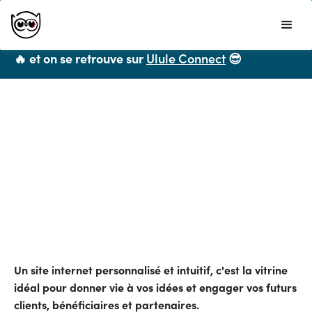
Ulule ne propose plus de formations CPF mais
vous recommande chaleureusement
LiveMentor
🔥 et on se retrouve sur
Ulule Connect
😎
Toutes les ressources
Comment choisir le bon
template pour son site web
avec Squarespace ?
Couleurs, polices, dispositions de page...
Un site internet personnalisé et intuitif, c'est la vitrine
idéal pour donner vie à vos idées et engager vos futurs
clients, bénéficiaires et partenaires.