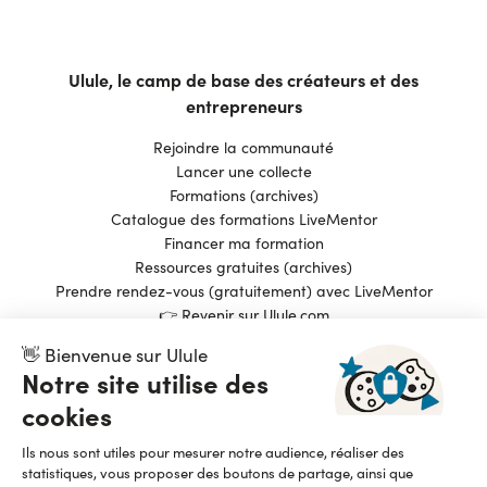
Ulule, le camp de base des créateurs et des
entrepreneurs
Rejoindre la communauté
Lancer une collecte
Formations (archives)
Catalogue des formations LiveMentor
Financer ma formation
Ressources gratuites (archives)
Prendre rendez-vous (gratuitement) avec LiveMentor
👉 Revenir sur Ulule.com
👋 Bienvenue sur Ulule
Notre site utilise des
Pionnier du financement participatif et de l’impact
cookies
positif, Ulule est une entreprise fièrement B Corp
depuis 2015
Ils nous sont utiles pour mesurer notre audience, réaliser des
Lire notre manifeste
statistiques, vous proposer des boutons de partage, ainsi que