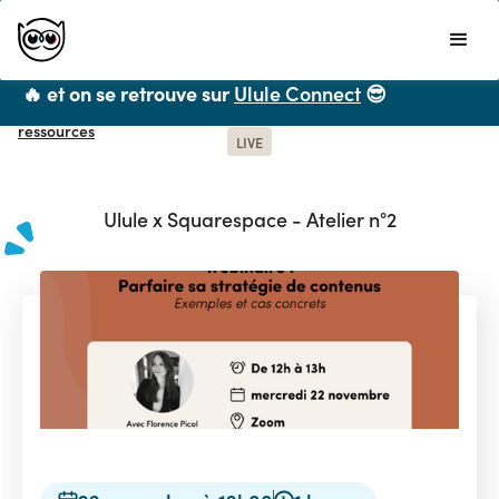
Ulule ne propose plus de formations CPF mais
vous recommande chaleureusement
LiveMentor
🔥 et on se retrouve sur
Ulule Connect
😎
Toutes les
ressources
LIVE
Ulule x Squarespace - Atelier n°2