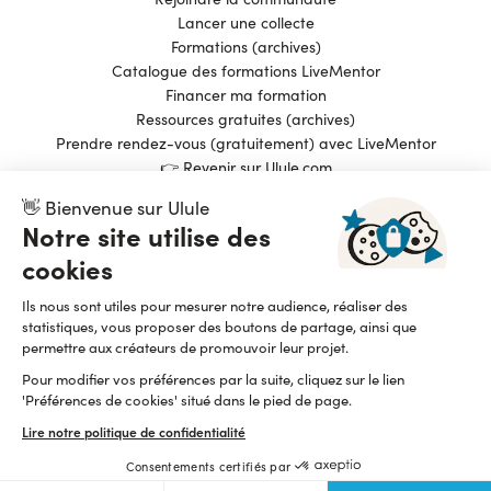
Lancer une collecte
Formations (archives)
Catalogue des formations LiveMentor
Financer ma formation
Ressources gratuites (archives)
Prendre rendez-vous (gratuitement) avec LiveMentor
👉 Revenir sur Ulule.com
👋 Bienvenue sur Ulule
Notre site utilise des
Pionnier du financement participatif et de l’impact
cookies
positif, Ulule est une entreprise fièrement B Corp
depuis 2015
Ils nous sont utiles pour mesurer notre audience, réaliser des
Lire notre manifeste
statistiques, vous proposer des boutons de partage, ainsi que
permettre aux créateurs de promouvoir leur projet.
Pour modifier vos préférences par la suite, cliquez sur le lien
'Préférences de cookies' situé dans le pied de page.
Lire notre politique de confidentialité
Consentements certifiés par
CGU
Cookies
Confidentialité