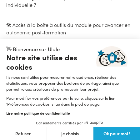
individuelle 7
🛠 Accès à la boîte à outils du module pour avancer en
autonomie post-formation
👋 Bienvenue sur Ulule
l’optimisation de
Vous êtes guidé dans la création ou
Notre site utilise des
votre compte Instagram
création
. Ce module intègre la
cookies
d’identité visuelle
(charte graphique, branding), la
rédaction d’une bio engageante et l’optimisation du
Ils nous sont utiles pour mesurer notre audience, réaliser des
profil Instagram pour une attractivité maximale.
statistiques, vous proposer des boutons de partage, ainsi que
permettre aux créateurs de promouvoir leur projet.
En visio tous ensemble et à l’aide de tutoriels vidéos,
Pour modifier vos préférences par la suite, cliquez sur le lien
vous apprenez pas à pas à maîtriser les outils
'Préférences de cookies' situé dans le pied de page.
essentiels, créer un compte professionnel performant et
Lire notre politique de confidentialité
comprendre l’importance d’une première impression
Vous posez les fondations d’une communauté
réussie.
Consentements certifiés par
engagée !
Ok pour moi !
Refuser
Je choisis