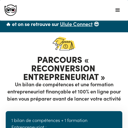
Ulule ne propose plus de formations CPF mais
vous recommande chaleureusement
LiveMentor
🔥 et on se retrouve sur
Ulule Connect
😎
PARCOURS « 
RECONVERSION 
ENTREPRENEURIAT »
Un bilan de compétences et une formation
entrepreneuriat finançable et 100% en ligne pour
bien vous préparer avant de lancer votre activité
1 bilan de compétences + 1 formation
Entrepreneuriat :