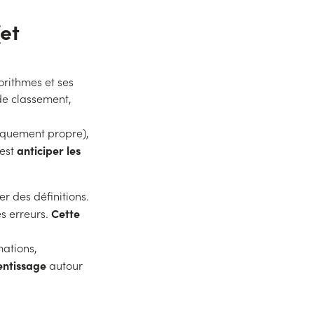
et
orithmes et ses
 de classement,
niquement propre),
anticiper les
’est
r des définitions.
Cette
es erreurs.
mations,
entissage
autour