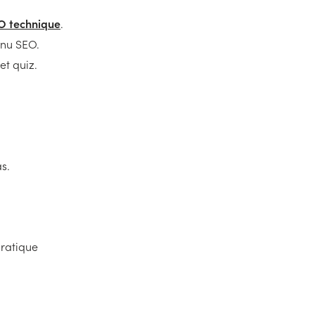
O technique
.
enu SEO.
et quiz.
s.
pratique