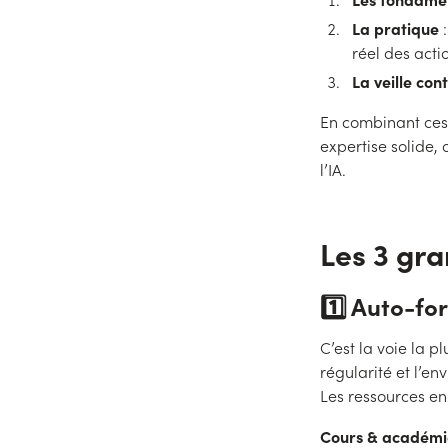
La pratique
:
réel des acti
La veille con
En combinant ces 
expertise solide,
l’IA.
Les 3 gr
1️⃣ Auto-fo
C’est la voie la p
régularité et l’en
Les ressources en
Cours & académie