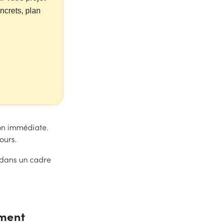
ncrets, plan
ion immédiate.
ours.
 dans un cadre
ement