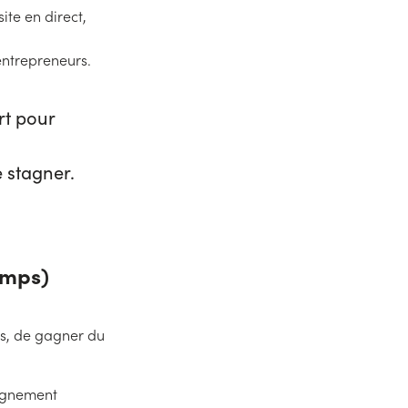
te en direct,
entrepreneurs.
rt pour
e stagner.
amps)
es, de gagner du
agnement