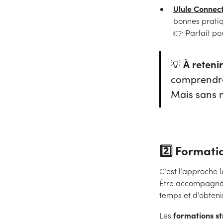
Ulule Connec
bonnes prati
👉 Parfait po
💡
À retenir
comprendre 
Mais sans m
2️⃣ Formati
C’est l’approche 
Être accompagné 
temps et d’obteni
formations st
Les