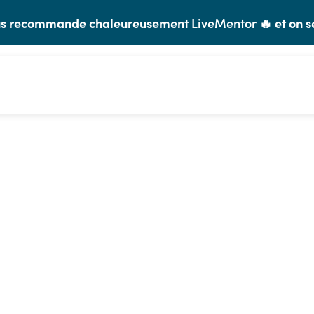
vous recommande chaleureusement
LiveMentor
🔥 et on s
 former au SEO : nos