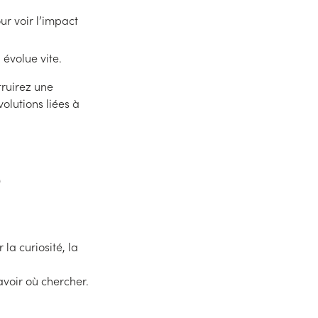
ur voir l’impact
 évolue vite.
truirez une
olutions liées à
O
 la curiosité, la
avoir où chercher.