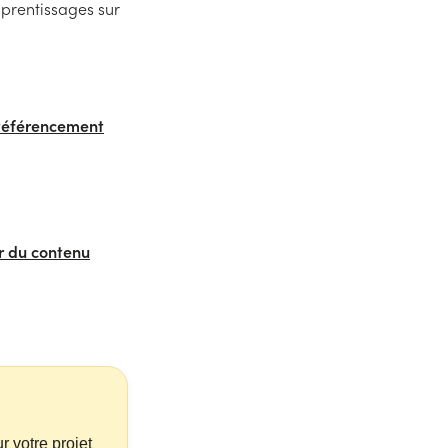
pprentissages sur
Référencement
r du contenu
r votre projet