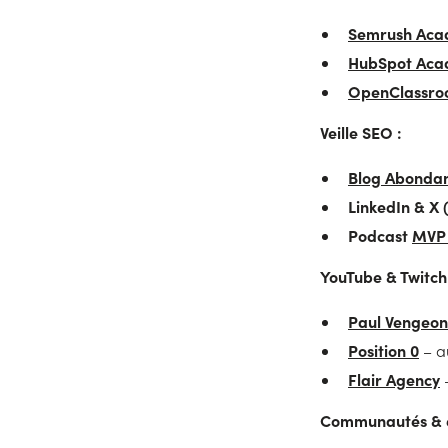
Semrush Ac
HubSpot Ac
OpenClassro
Veille SEO :
Blog Abonda
LinkedIn & X 
Podcast
MVP 
YouTube & Twitch
Paul Vengeon
Position 0
– a
Flair Agency
–
Communautés & e