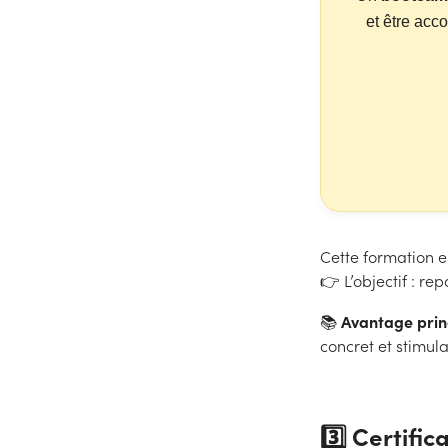
et être acc
Cette formation e
👉 L’objectif : re
Avantage princ
📚
concret et stimula
3️⃣ Certifi