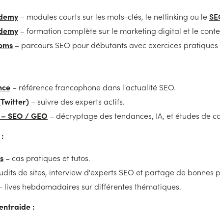
ademy
SE
– modules courts sur les mots-clés, le netlinking ou le
ademy
– formation complète sur le marketing digital et le cont
oms
– parcours SEO pour débutants avec exercices pratiques 
nce
– référence francophone dans l'actualité SEO.
(Twitter)
– suivre des experts actifs.
– SEO / GEO
– décryptage des tendances, IA, et études de ca
 :
s
– cas pratiques et tutos.
udits de sites, interview d'experts SEO et partage de bonnes 
 lives hebdomadaires sur différentes thématiques.
ntraide :