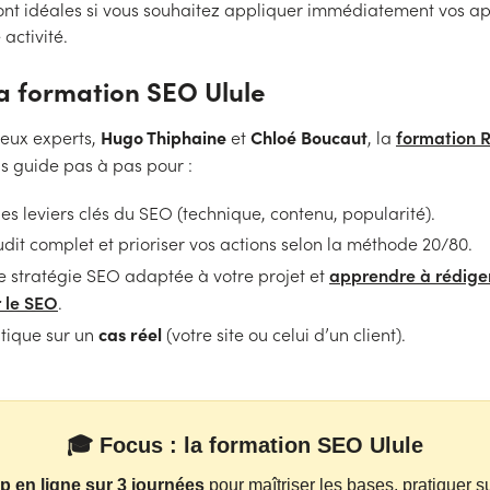
 sont idéales si vous souhaitez appliquer immédiatement vos a
 activité.
la formation SEO Ulule
Hugo Thiphaine
Chloé Boucaut
formation 
eux experts,
et
, la
s guide pas à pas pour :
s leviers clés du SEO (technique, contenu, popularité).
udit complet et prioriser vos actions selon la méthode 20/80.
apprendre à rédige
e stratégie SEO adaptée à votre projet et
 le SEO
.
cas réel
tique sur un
(votre site ou celui d’un client).
🎓 Focus : la formation SEO Ulule
 en ligne sur 3 journées
pour maîtriser les bases, pratiquer su