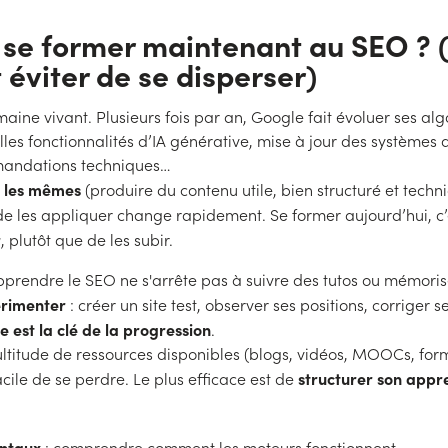
 se former maintenant au SEO ? (
éviter de se disperser)
aine vivant. Plusieurs fois par an, Google fait évoluer ses alg
elles fonctionnalités d’IA générative, mise à jour des systèmes
mandations techniques…
t les mêmes
(produire du contenu utile, bien structuré et tech
e les appliquer change rapidement. Se former aujourd’hui, c
r
, plutôt que de les subir.
pprendre le SEO ne s'arrête pas à suivre des tutos ou mémorise
rimenter
: créer un site test, observer ses positions, corriger s
e est la clé de la progression
.
ltitude de ressources disponibles (blogs, vidéos, MOOCs, for
structurer son appr
facile de se perdre. Le plus efficace est de
ntaux
: comprendre comment les moteurs fonctionnent.