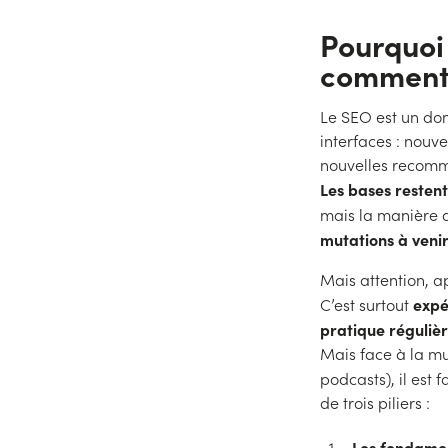
Pourquoi
comment 
Le SEO est un dom
interfaces : nouv
nouvelles recom
Les bases resten
mais la manière d
mutations à veni
Mais attention, a
expé
C’est surtout
pratique régulièr
Mais face à la mu
podcasts), il est 
de trois piliers :
Les fondame