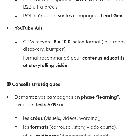
B2B ultra précis
Lead Gen
ROI intéressant sur les campagnes
YouTube Ads
5 à 10 $
CPM moyen :
, selon format (in-stream,
discovery, bumper)
contenus éducatifs
Format recommandé pour
et storytelling vidéo
🧭
Conseils stratégiques
phase “learning”
Démarrez vos campagnes en
,
tests A/B
avec des
sur :
créas
les
(visuels, vidéos, wording),
formats
les
(carrousel, story, vidéo courte),
audiences
et les
(démographie, intérêts,