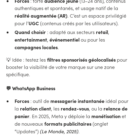
Forces
audience jeune
: forte
(13–24 ans), contenus
authentiques et spontanés, et usage natif de la
réalité augmentée (AR)
. C’est un espace privilégié
UGC
pour l’
(contenus créés par les utilisateurs).
Quand choisir
retail
: adapté aux secteurs
,
entertainment
événementiel
,
ou pour les
campagnes locales
.
filtres sponsorisés géolocalisés
💡 Idée : testez les
pour
booster la visibilité de votre marque sur une zone
spécifique.
💬 WhatsApp Business
Forces
messagerie instantanée
: outil de
idéal pour
relation client
rendez-vous
relance de
la
, les
, ou la
panier
monétisation
. En 2025, Meta y déploie la
et
formats publicitaires
de nouveaux
(onglet
“Updates”)
(Le Monde, 2025)
.