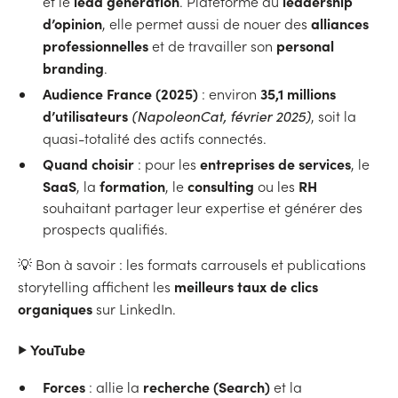
lead generation
leadership
et le
. Plateforme du
d’opinion
alliances
, elle permet aussi de nouer des
professionnelles
personal
et de travailler son
branding
.
Audience France (2025)
35,1 millions
: environ
d’utilisateurs
(NapoleonCat, février 2025)
, soit la
quasi-totalité des actifs connectés.
Quand choisir
entreprises de services
: pour les
, le
SaaS
formation
consulting
RH
, la
, le
ou les
souhaitant partager leur expertise et générer des
prospects qualifiés.
💡 Bon à savoir : les formats carrousels et publications
meilleurs taux de clics
storytelling affichent les
organiques
sur LinkedIn.
▶️ YouTube
Forces
recherche (Search)
: allie la
et la