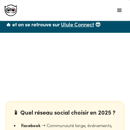
Ulule ne propose plus de formations CPF mais
vous recommande chaleureusement
LiveMentor
🔥 et on se retrouve sur
Ulule Connect
😎
Toutes les ressources
Réseaux sociaux : lequel
choisir pour votre entreprise
en 2026 ?
📱 Quel réseau social choisir en 2025 ?
Facebook
→ Communauté large, événements,