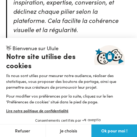
inspiration, expertise, conversion, et
déclinez chaque pilier selon la
plateforme. Cela facilite la cohérence
visuelle et la régularité.
👋 Bienvenue sur Ulule
Notre site utilise des
📈 Mesures de performance : quoi suivre ?
cookies
piloter votre stratégie
Mesurer vos résultats permet de
Ils nous sont utiles pour mesurer notre audience, réaliser des
social media
avec précision et d’ajuster vos budgets
statistiques, vous proposer des boutons de partage, ainsi que
intelligemment.
permettre aux créateurs de promouvoir leur projet.
indicateurs à suivre par catégorie
Voici les principaux
.
Pour modifier vos préférences par la suite, cliquez sur le lien
'Préférences de cookies' situé dans le pied de page.
🎯
Indicateurs clés à suivre
Lire notre politique de confidentialité
Portée & vues
Consentements certifiés par
Ok pour moi !
Refuser
Je choisis
Reach
: nombre total d’utilisateurs ayant vu