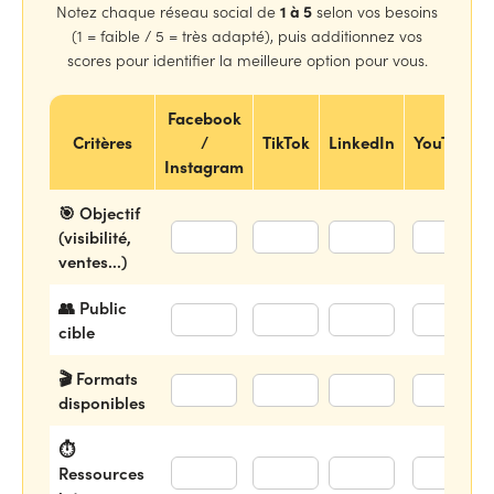
1 à 5
Notez chaque réseau social de
selon vos besoins
(1 = faible / 5 = très adapté), puis additionnez vos
scores pour identifier la meilleure option pour vous.
Facebook
Critères
/
TikTok
LinkedIn
YouTube
Instagram
🎯 Objectif
(visibilité,
ventes...)
👥 Public
cible
🎬 Formats
disponibles
⏱️
Ressources