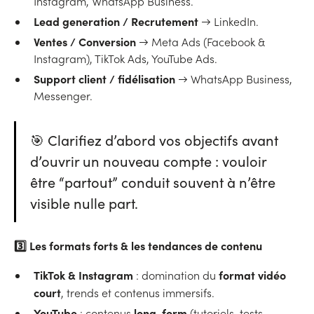
Instagram, WhatsApp Business.
Lead generation / Recrutement
→ LinkedIn.
Ventes / Conversion
→ Meta Ads (Facebook &
Instagram), TikTok Ads, YouTube Ads.
Support client / fidélisation
→ WhatsApp Business,
Messenger.
🎯 Clarifiez d’abord vos objectifs avant
d’ouvrir un nouveau compte : vouloir
être “partout” conduit souvent à n’être
visible nulle part.
3️⃣
Les formats forts & les tendances de contenu
TikTok & Instagram
format vidéo
: domination du
court
, trends et contenus immersifs.
YouTube
long-form
: contenus
(tutoriels, tests,