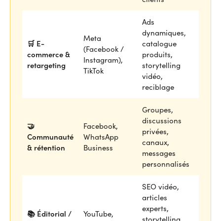
Ads
dynamiques,
Meta
🛒 E-
catalogue
(Facebook /
commerce &
produits,
Instagram),
retargeting
storytelling
TikTok
vidéo,
reciblage
Groupes,
discussions
🤝
Facebook,
privées,
Communauté
WhatsApp
canaux,
& rétention
Business
messages
personnalisés
SEO vidéo,
articles
experts,
📚 Éditorial /
YouTube,
storytelling