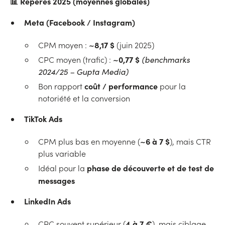
📊
Repères 2025 (moyennes globales)
Meta (Facebook / Instagram)
~8,17 $
CPM moyen :
(juin 2025)
~0,77 $
CPC moyen (trafic) :
(benchmarks
2024/25 – Gupta Media)
coût / performance
Bon rapport
pour la
notoriété et la conversion
TikTok Ads
~6 à 7 $
CPM plus bas en moyenne (
), mais CTR
plus variable
phase de découverte et de test de
Idéal pour la
messages
LinkedIn Ads
4 à 7 €
CPC souvent supérieur (
), mais ciblage