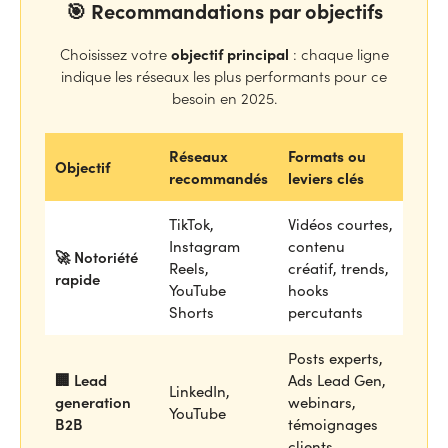
🎯 Recommandations par objectifs
objectif principal
Choisissez votre
: chaque ligne
indique les réseaux les plus performants pour ce
besoin en 2025.
Réseaux
Formats ou
Objectif
recommandés
leviers clés
TikTok,
Vidéos courtes,
Instagram
contenu
🚀 Notoriété
Reels,
créatif, trends,
rapide
YouTube
hooks
Shorts
percutants
Posts experts,
🏢 Lead
Ads Lead Gen,
LinkedIn,
generation
webinars,
YouTube
B2B
témoignages
clients