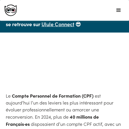
Ulule ne propose plus de formations CPF mais vous
recommande chaleureusement
LiveMentor
🔥 et on
se retrouve sur
Ulule Connect
😎
Toutes les ressources
Le top des meilleures
formations CPF
Compte Personnel de Formation (CPF)
Le
est
aujourd’hui l’un des leviers les plus intéressant pour
évoluer professionnellement ou amorcer une
40 millions de
reconversion. En 2024, plus de
Français·es
disposaient d’un compte CPF actif, avec un