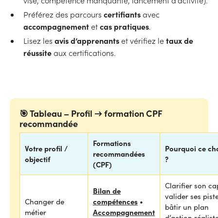
visé, compétence manquante, lancement d’activité).
certifiants
Préférez des parcours
avec
accompagnement
cas pratiques
et
.
avis d’apprenants
taux de
Lisez les
et vérifiez le
réussite
aux certifications.
🎯 Tableau – Profil → formation CPF
recommandée
Formations
Votre profil /
Pourquoi ce ch
recommandées
objectif
?
(CPF)
Clarifier son ca
Bilan de
valider ses pist
compétences
Changer de
•
bâtir un plan
Accompagnement
métier
d’action réalist