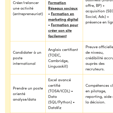
Formation
Créer/relancer
offre, BP) +
Réseaux sociaux
une activité
acquisition (SE
Formation en
(entrepreneuriat)
•
Social, Ads) +
marketing digital
présence en lig
Formation pour
•
créer son site
facilement
Preuve officiell
Anglais certifiant
Candidater à un
de niveau,
(TOEIC,
poste
crédibilité accr
Cambridge,
international
auprès des
Linguaskill)
recruteurs.
Excel avancé
certifié
Compétences c
Prendre un poste
(TOSA/ICDL) •
en pilotage,
orienté
Data
reporting, aide
analyse/data
(SQL/Python) •
la décision.
DataViz