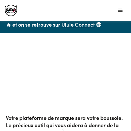
Ulule ne propose plus de formations CPF mais
vous recommande chaleureusement
LiveMentor
🔥 et on se retrouve sur
Ulule Connect
😎
Toutes les ressources
Comment écrire une
plateforme de marque ?
Les 7 clés pour écrire sa plateforme de marque
Publié le
6
/
02/2023
Votre plateforme de marque sera votre boussole.
Le précieux outil qui vous aidera à donner de la