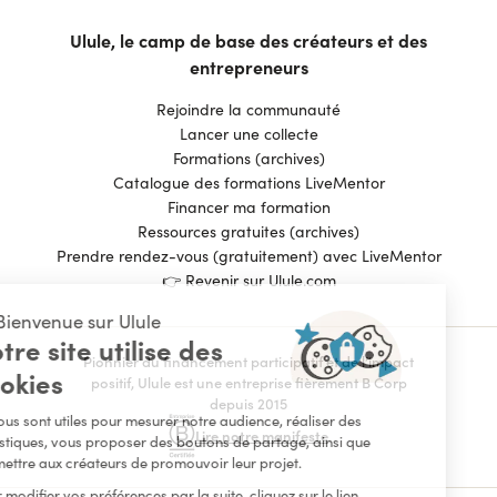
Ulule, le camp de base des créateurs et des
entrepreneurs
Rejoindre la communauté
Lancer une collecte
Formations (archives)
Catalogue des formations LiveMentor
Financer ma formation
Ressources gratuites (archives)
Prendre rendez-vous (gratuitement) avec LiveMentor
👉 Revenir sur Ulule.com
👋 Bienvenue sur Ulule
Notre site utilise des
Pionnier du financement participatif et de l’impact
cookies
positif, Ulule est une entreprise fièrement B Corp
depuis 2015
Ils nous sont utiles pour mesurer notre audience, réaliser des
Lire notre manifeste
statistiques, vous proposer des boutons de partage, ainsi que
permettre aux créateurs de promouvoir leur projet.
Pour modifier vos préférences par la suite, cliquez sur le lien