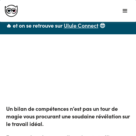
Ulule ne propose plus de formations CPF mais
vous recommande chaleureusement
LiveMentor
🔥 et on se retrouve sur
Ulule Connect
😎
Toutes les ressources
6 idées reçues sur le bilan de
compétences
On fait le bilan ?
Un bilan de compétences n’est pas un tour de
magie vous procurant une soudaine révélation sur
le travail idéal.