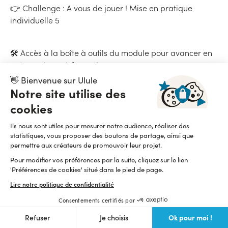
👉 Challenge : A vous de jouer ! Mise en pratique
individuelle 5
🛠 Accès à la boîte à outils du module pour avancer en
autonomie post-formation
👋 Bienvenue sur Ulule
Notre site utilise des
cookies
comment bâtir une
Dès le départ, vous découvrez
Ils nous sont utiles pour mesurer notre audience, réaliser des
stratégie de contenu solide
, adaptée à vos objectifs et
statistiques, vous proposer des boutons de partage, ainsi que
les bases du
à votre audience. Ce module pose
permettre aux créateurs de promouvoir leur projet.
community management
avancé : positionnement de
Pour modifier vos préférences par la suite, cliquez sur le lien
votre marque, compréhension de la psychologie de
'Préférences de cookies' situé dans le pied de page.
l’audience, choix des réseaux sociaux pertinents pour
Lire notre politique de confidentialité
votre projet entrepreneurial, et articulation d’une
stratégie de croissance durable
Consentements certifiés par
.
Ok pour moi !
Refuser
Je choisis
marketing
Vous apprenez à mettre en place un