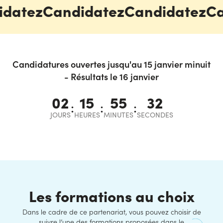
datez
Candidatez
Candidatez
Ca
Candidatures ouvertes jusqu'au 15 janvier minuit
- Résultats le 16 janvier
02
15
55
32
:
:
:
JOURS
HEURES
MINUTES
SECONDES
Les formations au choix
Dans le cadre de ce partenariat, vous pouvez choisir de
suivre l’une des formations proposées dans le