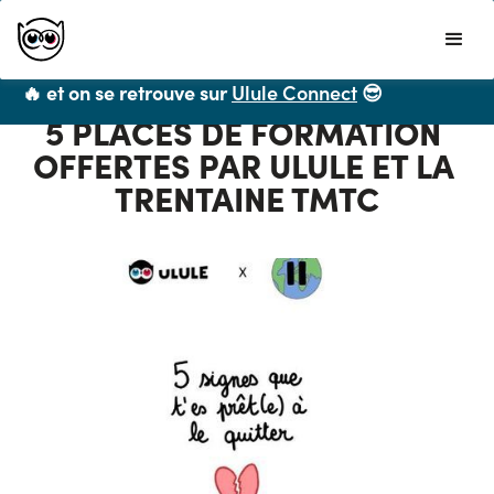
Ulule ne propose plus de formations CPF mais
vous recommande chaleureusement
LiveMentor
🔥 et on se retrouve sur
Ulule Connect
😎
5 PLACES DE FORMATION 
OFFERTES PAR ULULE ET LA 
TRENTAINE TMTC