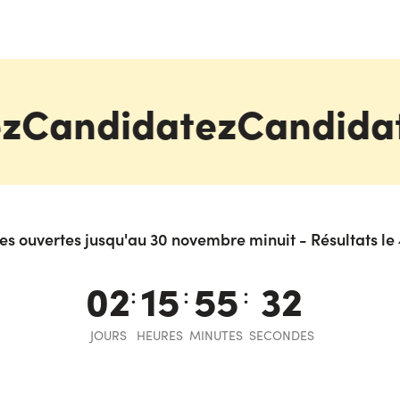
z
Candidatez
Candida
s ouvertes jusqu'au 30 novembre minuit - Résultats l
02
15
55
32
:
:
:
JOURS
HEURES
MINUTES
SECONDES