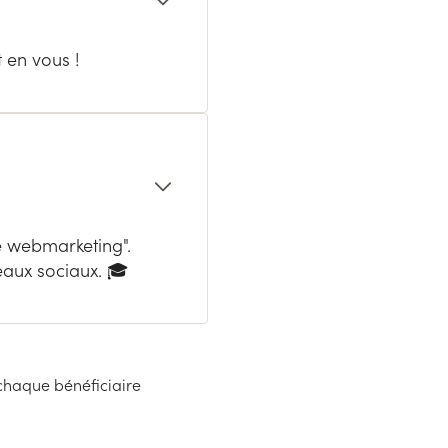
t en vous !
le webmarketing".
eaux sociaux. ‍🎓
haque bénéficiaire