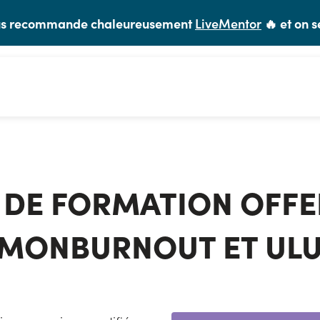
vous recommande chaleureusement
LiveMentor
🔥 et on s
 DE FORMATION OFFE
MONBURNOUT ET ULU