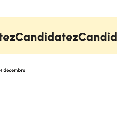
tez
Candidatez
Candid
e 4 décembre